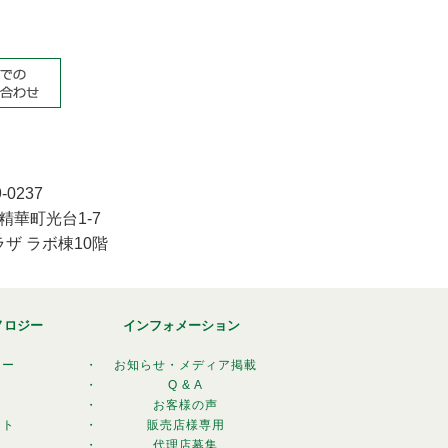
-0237
精華町光台1-7
ザ ラボ棟10階
ノロジー
インフォメーション
ジー
・
お知らせ・メディア掲載
・
Q & A
・
お客様の声
クト
・
販売店様専用
・
代理店募集