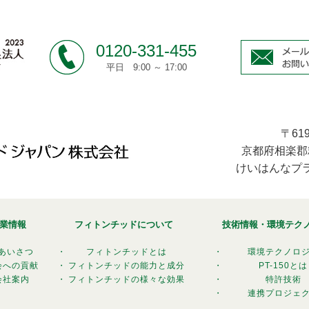
0120-331-455
平日 9:00 ～ 17:00
〒619
京都府相楽郡
けいはんなプラ
業情報
フィトンチッドについて
技術情報・環境テク
あいさつ
・
フィトンチッドとは
・
環境テクノロ
会への貢献
・
フィトンチッドの能力と成分
・
PT-150とは
会社案内
・
フィトンチッドの様々な効果
・
特許技術
・
連携プロジェ