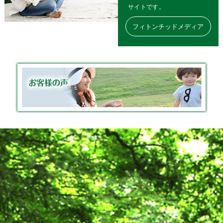
ます。
サイトです。
2025年12月27日（土）～2026年1月4日（日）
フィトンチッドメディア
2025.07.18
フィトンチッドジャパン株式会社は、
大阪・関西万博「PASONA NATUREVERSE」
の応援をしています。
2024.12.06
(社)関西・健康経営推進協議会より、「健康経
営の推進において優良である」と認められ、奨
励賞を受賞しました。
2023.12.15
【年末年始休業日のお知らせ】
誠に勝手ながら年末年始休業日を下記の通りと
させていただきます。
ご迷惑をおかけしますが、宜しくお願いいたし