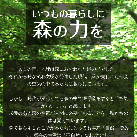
ます。
2023年12月29日（金）～2024年1月4日（木）
2023.10.11
10月11日（水）12日（木）
京都パルスプラザにて
『第35回 中信ビジネスフェア2023』に出展し
ています。
＊ブース D-12＊
太古の昔、地球は森におおわれた緑の星でした。
是非ご来場いただきます様よろしくお願いいた
それから時が流れ文明が発達した現代、緑が失われた都会
します。
の空気の中で私たちは暮らしています。
しかし、時代が変わっても森の中で深呼吸をすると「空気
2023.09.26
2023年10月5日（木）・6日（金）10：00-17：
がおいしい」と感じます。
00 KICKけいはんなオープンイノベーション
栄養のある森の空気が人間に必要であることを、私たちの
センターにて
体は覚えています。
第18回けいはんなビジネスメッセ 2023に出展
森で暮らすことこそが私たちにとっても本来「自然」であ
します。お近くの方はぜひご来場ください！
り、都会の生活は「不自然」なわけです。