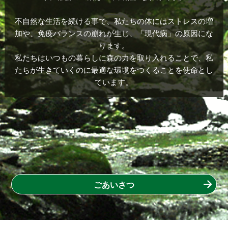
不自然な生活を続ける事で、私たちの体にはストレスの増
2023.07.21
【夏季休業日のお知らせ】誠に勝手ながら夏季
加や、免疫バランスの崩れが生じ、「現代病」の原因にな
休業日を下記の通りとさせていただきます。ご
ります。
迷惑をおかけしますが、宜しくお願いいたしま
私たちはいつもの暮らしに森の力を取り入れることで、私
す。
たちが生きていくのに最適な環境をつくることを使命とし
2023年8月11日（金）～2023年8月16日（水）
ています。
2022.12.02
【年末年始休業日のお知らせ】弊社では誠に勝
手ながら年末年始の休業を下記の通りとさせて
いただきます。ご迷惑をおかけしますが、宜し
くお願いいたします。
2022年12月29日（木）～2023年1月4日（水）
ごあいさつ
2022.11.02
【2022年10月26日号】空調タイムスに掲載さ
れました。