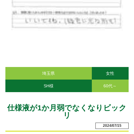
埼玉県
女性
SH様
60代～
仕様液が1か月弱でなくなりビック
リ
2024/07/15